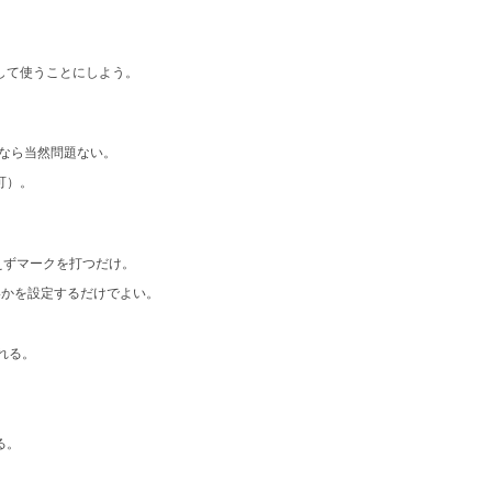
して使うことにしよう。
合なら当然問題ない。
可）。
えずマークを打つだけ。
かを設定するだけでよい。
れる。
る。