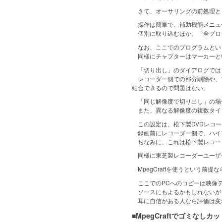
さて、オーサリングの前処理と
操作は簡単で、補助機能メニュー
個別に取り込むほか、「全プロ
なお、ここでのプログラムという
同様にチャプターはマーカーと
「切り出し」のダイアログでは「
レコーダー側での部分削除や、プレイ
結合できるので問題はない。
「同じ解像度で切り出し」の場合
また、異なる解像度の複数タイ
この設定は、松下製DVDレコー
録画前にレコーダー側で、ハイブ
ちなみに、これは松下製レコー
同様に東芝製レコーダーユーザー
MpegCraftを使うという前
ここでのPCへのコピーは映像デー
ソースにもよるかもしれないが
耳に自信がある人なら評価は変わ
■MpegCraftでゴミなしカ