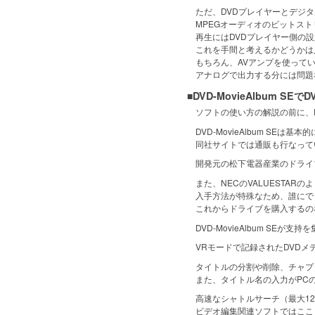
ただ、DVDプレイヤーとデジタ
MPEGオーディオのビットスト
再生にはDVDプレイヤー側の設
これを手間と考えるかどうかは
もちろん、AVアンプを使ってい
アナログで出力する分には問題
■DVD-MovieAlbum S
ソフトの使い方の解説の前に、DVD
DVD-MovieAlbum SEは
同社サイトでは通販も行なって
開発元の松下電器産業のドライ
また、NECのVALUESTAR
入手方法が特殊なため、誰にでも
これからドライブを購入するの
DVD-MovieAlbum SEが
VRモードで記録されたDVDメ
タイトルの分割や削除、チャプタ
また、タイトル名の入力がPCの
高速なシャトルサーチ（最大12
ビデオ編集関連ソフトではここ