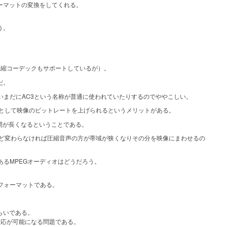
フォーマットの変換をしてくれる。
う。
は圧縮コーデックもサポートしているが）。
だ。
いまだにAC3という名称が普通に使われていたりするのでややこしい。
として映像のビットレートを上げられるというメリットがある。
間が長くなるということである。
ど変わらなければ圧縮音声の方が帯域が狭くなりその分を映像にまわせるの
るMPEGオーディオはどうだろう。
フォーマットである。
らいである。
対応が可能になる問題である。