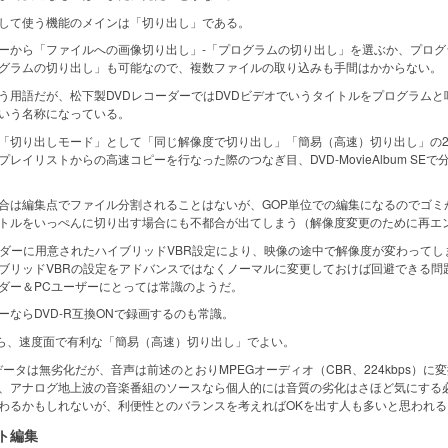
して使う機能のメインは「切り出し」である。
から「ファイルへの画像切り出し」-「プログラムの切り出し」を選ぶか、プログ
グラムの切り出し」も可能なので、複数ファイルの取り込みも手間はかからない。
用語だが、松下製DVDレコーダーではDVDビデオでいうタイトルをプログラムと
いう名称になっている。
切り出しモード」として「同じ解像度で切り出し」「簡易（高速）切り出し」の2
リストからの高速コピーを行なった際のつなぎ目、DVD-MovieAlbum SEで
は編集点でファイル分割されることはないが、GOP単位での編集になるのでゴミ
トルをいっぺんに切り出す場合にも不都合が出てしまう（解像度変更のために再エ
ダーに用意されたハイブリッドVBR設定により、映像の途中で解像度が変わってし
リッドVBRの設定をアドバンスではなくノーマルに変更しておけば回避できる問
ダー＆PCユーザーにとっては常識のようだ。
ならDVD-R互換ONで録画するのも常識。
提なら、速度面で有利な「簡易（高速）切り出し」でよい。
タは無劣化だが、音声は前述のとおりMPEGオーディオ（CBR、224kbps）に
、アナログ地上波の音楽番組のソースなら個人的には音質の劣化はさほど気にする
るかもしれないが、利便性とのバランスを考えればOKを出す人も多いと思われる
ット編集