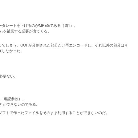
タレートを下げるのがMPEGである（図1）。
ムを補完する必要が出てくる。
てしまう。GOPが分割された部分だけ再エンコードし、それ以外の部分はそ
在しなかった。
必要ない。
能、追記参照）。
ことができないのである。
を行なうソフトで作ったファイルをそのまま利用することができないのだ。
。