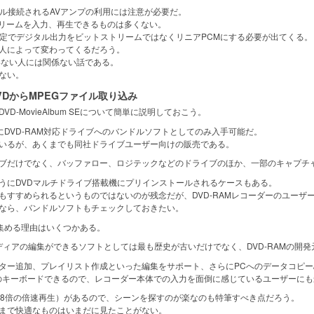
ル接続されるAVアンプの利用には注意が必要だ。
リームを入力、再生できるものは多くない。
定でデジタル出力をビットストリームではなくリニアPCMにする必要が出てくる。
人によって変わってくるだろう。
ない人には関係ない話である。
ない。
EでDVDからMPEGファイル取り込み
-MovieAlbum SEについて簡単に説明しておこう。
基本的にDVD-RAM対応ドライブへのバンドルソフトとしてのみ入手可能だ。
いるが、あくまでも同社ドライブユーザー向けの販売である。
ブだけでなく、バッファロー、ロジテックなどのドライブのほか、一部のキャプチ
のようにDVDマルチドライブ搭載機にプリインストールされるケースもある。
すすめられるというものではないのが残念だが、DVD-RAMレコーダーのユーザ
なら、バンドルソフトもチェックしておきたい。
支持を集める理由はいくつかある。
ディアの編集ができるソフトとしては最も歴史が古いだけでなく、DVD-RAMの開
ー追加、プレイリスト作成といった編集をサポート、さらにPCへのデータコピー
キーボードできるので、レコーダー本体での入力を面倒に感じているユーザーにも
8倍の倍速再生）があるので、シーンを探すのが楽なのも特筆すべき点だろう。
まで快適なものはいまだに見たことがない。