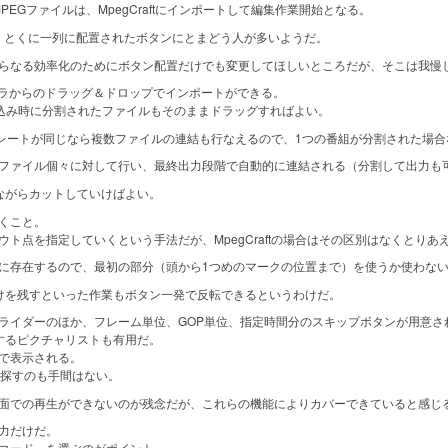
EGファイルは、MpegCraftにインポートして編集作業開始となる。
独特で、とくに一列に配置されたボタンにとまどう人が多いようだ。
らなる効率化のためにボタン配置だけでも変更してほしいところだが、そこは我慢
ラからのドラッグ＆ドロップでインポートができる。
での取り込み時に分割されたファイルもそのままドラッグすればよい。
ットレートが同じなら複数ファイルの連結も行なえるので、1つの番組が分割された場
ファイル個々に対して行い、最終出力段階で自動的に連結される（分割して出力も
ながらカットしていけばよい。
くこと。
ト点を指定していくという手法だが、MpegCraftの場合はその区別はなくとりあ
存在するので、最初の部分（頭から1つめのマークの位置まで）を使うか使わない
けを残すといった作業もボタン一発で反転できるというわけだ。
イダーのほか、フレーム単位、GOP単位、指定時間分のスキップボタンが用意さ
するピクチャリストも有用だ。
で表示される。
探すのも手間はない。
面での再生ができないのが残念だが、これらの機能によりカバーできていると感じ
力だけだ。
コード」を選ぶのがポイント。