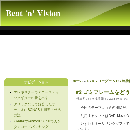
Beat 'n' Vision
ホーム
»
DVDレコーダー & PC 連携
ナビゲーション
#2 ゴミフレームをど
エレキギターでアコースティ
ックギターの音を出す
投稿者：mine 投稿日時：2008/10/10（金） 
クリックなしで録音したオー
今回のテーマはゴミの排除だ。
ディオにSONARを同期させる
方法
利用するソフトはDVD-MovieAlbu
KontaktのAkkord Guitarでカン
いずれもオーサリングソフトで
タンコードバッキング
である。