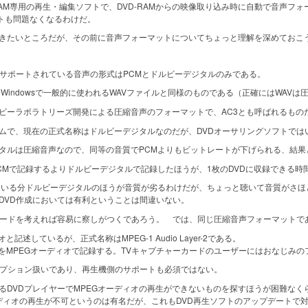
はDVD-RAM専用の再生・編集ソフトで、DVD-RAMからの映像取り込み時に自動で音声
ートも問題なくなるわけだ。
きたいところだが、その前に音声フォーマットについてちょっと理解を深めておこ
サポートされている音声の形式はPCMとドルビーデジタルのみである。
indowsで一般的に使われるWAVファイルと同様のものである（正確にはWAV
ーラボラトリーズ開発による圧縮音声のフォーマットで、AC3とも呼ばれるもの
ムで、現在の正式名称はドルビーデジタルなのだが、DVDオーサリングソフトでは
ルは圧縮音声なので、同等の音質でPCMよりもビットレートが下げられる、結果
Mで記録するよりドルビーデジタルで記録したほうが、1枚のDVDに収録できる時
いる分ドルビーデジタルのほうが音質が劣るわけだが、ちょっと聴いて音質がさほ
DVD作成においては有利ということは間違いない。
ードを考えれば容易に察しがつくであろう。 では、同じ圧縮音声フォーマットであ
述しているが、正式名称はMPEG-1 Audio Layer-2である。
をMPEGオーディオで記録する。TVキャプチャーカードのユーザーにはおなじみの
プション扱いであり、再生機側のサポートも必須ではない。
DVDプレイヤーでMPEGオーディオの再生ができないものを探すほうが困難なく
ディオの再生が不可というのは有名だが、これもDVD再生ソフトのアップデートで