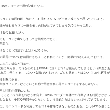
-RAMレコーダー用の記事になる。
ョンを毎回録画、気に入った曲だけをDVDビデオに残そうと思ったとしよう。
曲が終わるたびに一瞬タモリの顔が出てきてしまうDVDはかっこ悪い。
けるのも避けたい。
ても、ゴミが出てしまっては興醒めである。
問題だ。
場合にどう対処すればよいだろうか。
の問題については前回にもちょっと触れているが、簡単におさらいしておこう。
ム単位の編集が可能だ。
録に限られ、それをそのままDVD-Rに焼くとゴミが復活してしまうという問題が
単位で再生する、しないと制御できるので、ゴミを見ることはない（しかし再生が一
る制限である。
変換ダビング」などという名称で用意される再エンコードをするしかない。
同じ時間が必要になる。
くるという作業を行なう都合上、DVDレコーダー単体での作業よりも時間がかか
となると「手間や時間をかけない」という目的からはちょっと外れてきてしまう。
は、再エンコードを利用してもゴミを排除できないものがある。これをPCを使う