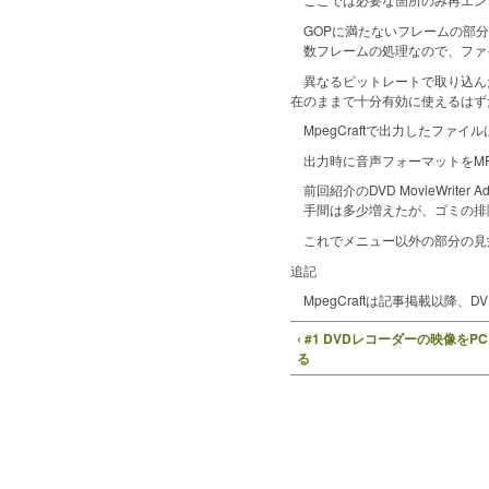
GOPに満たないフレームの部分
数フレームの処理なので、ファ
異なるビットレートで取り込ん
在のままで十分有効に使えるはず
MpegCraftで出力したファ
出力時に音声フォーマットをMP
前回紹介のDVD MovieWriter
手間は多少増えたが、ゴミの排
これでメニュー以外の部分の見
追記
MpegCraftは記事掲載以降
‹ #1 DVDレコーダーの映像
る