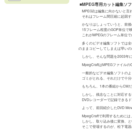
■MPEG専用カット編集ソフ
MPEG2は編集に向かないと言
それはフレーム間圧縮に起因す
かなりはしょっていうと、前後の
15フレーム程度のGOP単位で
これがMPEGのフレーム単位で
多くのビデオ編集ソフトでは全体
のままコピーしてしまえば早いの
しかし、そんな問題を2003年に
MpegCraftはMPEGファ
一般的なビデオ編集ソフトのよう
ゴミがとれる、それだけで十分
もちろん、1本の番組からCMだ
しかし、残念なことに対応する音
DVDレコーダーで記録できるド
よって、前回紹介したDVD Mov
MpegCraftで利用するため
しかし、取り込み後に変換、と
そこで登場するのが、松下電器産業のD