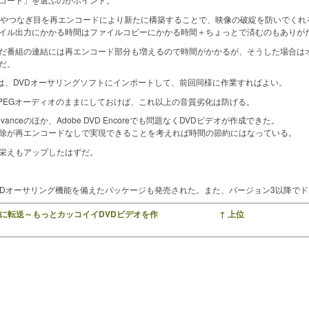
やつなぎ目を再エンコードにより新たに構築することで、映像の破綻を防いでくれ
イル出力にかかる時間はファイルコピーにかかる時間＋ちょっとで済むのもありが
だ番組の連結には再エンコード部分も増えるので時間がかかるが、そうした場合は
だ。
イルは、DVDオーサリングソフトにインポートして、前回同様に作業すればよい。
EGオーディオのままにしておけば、これ以上の音質劣化は防げる。
 Advanceのほか、Adobe DVD Encoreでも問題なくDVDビデオが作成できた。
除が再エンコードなしで実現できることを考えれば時間の節約にはなっている。
栄えもアップしたはずだ。
、DVDオーサリング機能を備えたパッケージも発売された。また、バージョン3以降で
をPCに転送～もっとカッコイイDVDビデオを作
↑ 上位