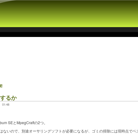
術
うするか
01:48
m SEとMpegCraftの2つ。
はないので、別途オーサリングソフトが必要になるが、ゴミの排除には現時点でベ