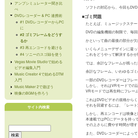
アンプシミュレーター聞き比
ソフトの対応から、今回もDVD
べ
DVDレコーダー & PC 連携術
■ゴミ問題
#1 DVDレコーダーからPC
たとえば、ミュージックステーシ
に
DVDの編集機能の制限で、毎回
#2 ゴミフレームをどうす
かといって曲の最後の部分が欠
るか
#3 再エンコードを避ける
いくらメニューデザインに凝っ
#4 ソニーのスゴ録を使う
これをどうやって解決するかが
Vegas Movie Studioで始める
では、余計なフレームが残った
ビデオ編集入門
余計なフレーム、いわゆるゴミ
Music Creator 4で始めるDTM
一部のDVDレコーダーはフレー
入門
しかし、それはVRモードでの記
Music Maker 2で遊ぼう
VRモードでは再生時にフレーム
映像のBGMを作ろう
これはDVDビデオの規格からく
それを回避するには、「レート
サイト内検索
しかし、再エンコードは映像と
本連載ではPCにデータを持って
その上さらに費やす時間が増す
また、DVDレコーダーによって