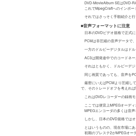
DVD-MovieAlbum SE
これでMpegCraftへのインポ
それではさっそく手順紹介と行
■音声フォーマットに注意
日本のDVDビデオ規格で正式に
PCMは非圧縮の音声データで、W
一方のドルビーデジタルはドルビ
AC3は開発途中でのコードネー
それはともかく、ドルビーデジタ
同じ画質であっても、音声をPC
厳密にいえばPCMより圧縮して
で、そのトレードオフを考えれば
これはDVDレコーダーの録画モ
ここでは便宜上MPEGオーディオと記
MPEGエンコーダの多くは音声
しかし、日本のDVD規格ではオ
とはいうものの、現在市場にある
初期のプレステ2がMPEGオー