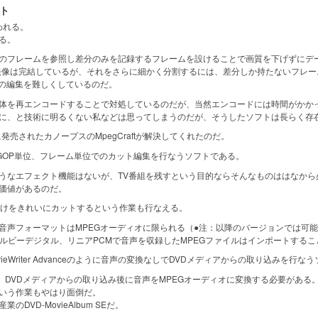
ト
われる。
る。
フレームを参照し差分のみを記録するフレームを設けることで画質を下げずにデー
映像は完結しているが、それをさらに細かく分割するには、差分しか持たないフレー
の編集を難しくしているのだ。
を再エンコードすることで対処しているのだが、当然エンコードには時間がかかっ
に、と技術に明るくない私などは思ってしまうのだが、そうしたソフトは長らく存
発売されたカノープスのMpegCraftが解決してくれたのだ。
イルのGOP単位、フレーム単位でのカット編集を行なうソフトである。
なエフェクト機能はないが、TV番組を残すという目的ならそんなものははなから
価値があるのだ。
けをきれいにカットするという作業も行なえる。
声フォーマットはMPEGオーディオに限られる（●注：以降のバージョンでは可
ルビーデジタル、リニアPCMで音声を収録したMPEGファイルはインポートする
ieWriter Advanceのように音声の変換なしでDVDメディアからの取り込み
には、DVDメディアからの取り込み後に音声をMPEGオーディオに変換する必要がある
いう作業もやはり面倒だ。
VD-MovieAlbum SEだ。