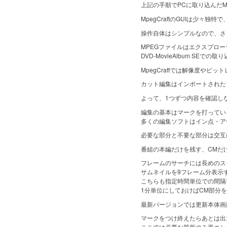
上記の手順でPCに取り込んだMP
MpegCraftのGUIは少々
操作自体はシンプルなので、さ
MPEGファイルはエクスプロー
DVD-MovieAlbum SE
MpegCraftでは解像度やビ
カット編集はインポートされた
よって、1つずつ内容を確認し
編集の基本はマークを打ってい
多くの編集ソフトはイン点・アウ
必要な部分と不要な部分は交互に
番組の本編だけを残す、CMだ
フレームのサーチには長めのスラ
サムネイルを9フレーム分表示
こちらも指定時間単位での間隔
1分単位にしておけばCM部分を
最新バージョンでは更新本体画
マークをつけ終えたらあとは出
ここでは必要な箇所のみ再エン