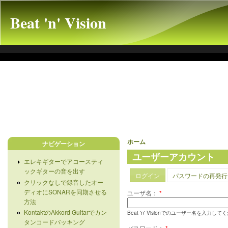
Beat 'n' Vision
ホーム
ナビゲーション
ユーザーアカウント
エレキギターでアコースティ
ックギターの音を出す
ログイン
パスワードの再発行
クリックなしで録音したオー
ディオにSONARを同期させる
ユーザ名：
*
方法
KontaktのAkkord Guitarでカン
Beat 'n' Visionでのユーザー名を入力し
タンコードバッキング
パスワード：
*