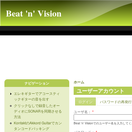
Beat 'n' Vision
ホーム
ナビゲーション
ユーザーアカウント
エレキギターでアコースティ
ックギターの音を出す
ログイン
パスワードの再発行
クリックなしで録音したオー
ディオにSONARを同期させる
ユーザ名：
*
方法
KontaktのAkkord Guitarでカン
Beat 'n' Visionでのユーザー名を入力し
タンコードバッキング
パスワード：
*