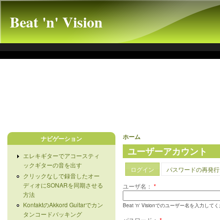
Beat 'n' Vision
ホーム
ナビゲーション
ユーザーアカウント
エレキギターでアコースティ
ックギターの音を出す
ログイン
パスワードの再発行
クリックなしで録音したオー
ディオにSONARを同期させる
ユーザ名：
*
方法
KontaktのAkkord Guitarでカン
Beat 'n' Visionでのユーザー名を入力し
タンコードバッキング
パスワード：
*